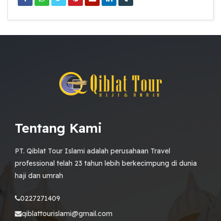
Tentang Kami
PT. Qiblat Tour Islami adalah perusahaan Travel
professional telah 23 tahun lebih berkecimpung di dunia
haji dan umrah
0227271409
qiblattourislami@gmail.com