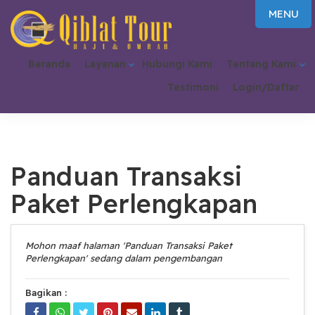
MENU
Beranda
Layanan
Hubungi Kami
Tentang Kami
Testimoni
Login/Daftar
Panduan Transaksi
Paket Perlengkapan
Mohon maaf halaman 'Panduan Transaksi Paket
Perlengkapan' sedang dalam pengembangan
Bagikan :