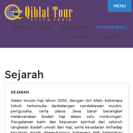
MENU
Beranda
Layanan
Hubungi Kami
Tentang Kami
Testimoni
Login/Daftar
Sejarah
SEJARAH
Dalam musim haji tahun 2000, dengan izin Allah, beberapa
tokoh terkemuka dankalangan cendekiawan muslim,
pengusaha, serta ulama Jawa barat berangkat
melaksanakan ibadah haji dalam satu rombongan.
Pengalaman batin dan kepuasan spiritual dari seluruh
rangkaian ibadah umrah dan haji, serta kesadaran terhadap
keyataan masih ditemukannya beberapa titik kelemahan