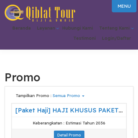
MENU
Beranda
Layanan
Hubungi Kami
Tentang Kami
Testimoni
Login/Daftar
Promo
Tampilkan Promo :
Semua Promo
[Paket Haji] HAJI KHUSUS PAKET RAUDHA
Keberangkatan : Estimasi Tahun 2036
Detail Promo